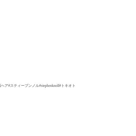
け感ヘア#スティーブンノル#stephenknoll#トキオト