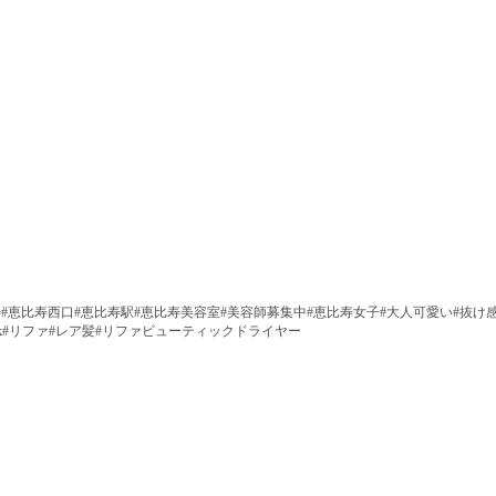
rstyle#ebisu#恵比寿#恵比寿西口#恵比寿駅#恵比寿美容室#美容師募集中#恵比寿女子#大人可愛い#抜
当日予約ok#リファ#レア髪#リファビューティックドライヤー