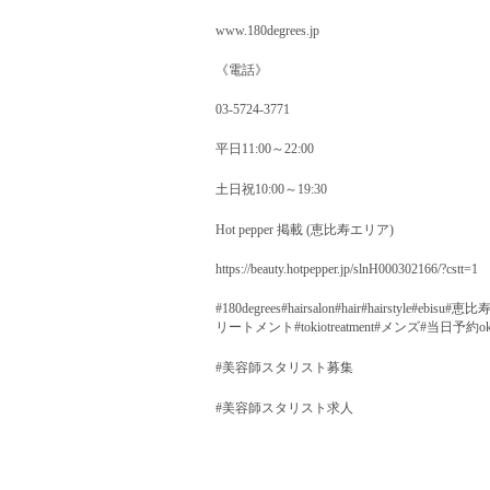
www.180degrees.jp
《電話》
03-5724-3771
平日11:00～22:00
土日祝10:00～19:30
Hot pepper 掲載 (恵比寿エリア)
https://beauty.hotpepper.jp/slnH000302166/?cstt=1
#180degrees#hairsalon#hair#hai
リートメント#tokiotreatment#メンズ#
#美容師スタリスト募集
#美容師スタリスト求人