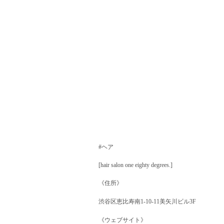
#ヘア
[hair salon one eighty degrees.]
《住所》
渋谷区恵比寿南1-10-11美矢川ビル3F
《ウェブサイト》