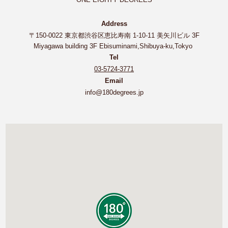
Address
〒150-0022 東京都渋谷区恵比寿南 1-10-11 美矢川ビル 3F
Miyagawa building 3F Ebisuminami,Shibuya-ku,Tokyo
Tel
03-5724-3771
Email
info@180degrees.jp