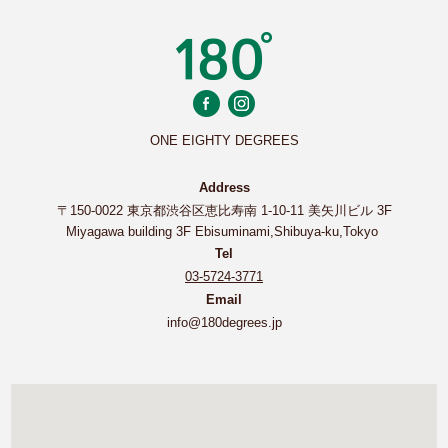
ONE EIGHTY DEGREES
Address
〒150-0022 東京都渋谷区恵比寿南 1-10-11 美矢川ビル 3F
Miyagawa building 3F Ebisuminami,Shibuya-ku,Tokyo
Tel
03-5724-3771
Email
info@180degrees.jp