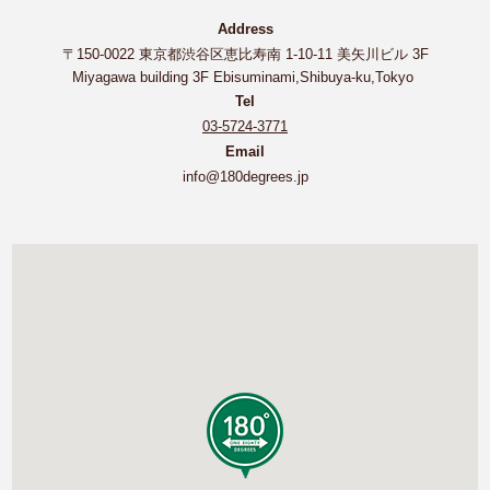
Address
〒150-0022 東京都渋谷区恵比寿南 1-10-11 美矢川ビル 3F
Miyagawa building 3F Ebisuminami,Shibuya-ku,Tokyo
Tel
03-5724-3771
Email
info@180degrees.jp