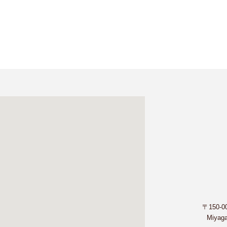
〒150-
Miyaga