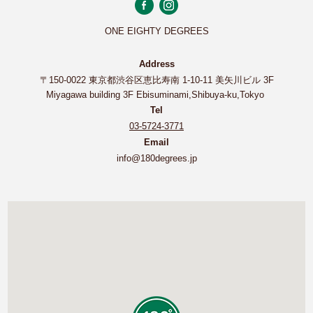
ONE EIGHTY DEGREES
Address
〒150-0022 東京都渋谷区恵比寿南 1-10-11 美矢川ビル 3F
Miyagawa building 3F Ebisuminami,Shibuya-ku,Tokyo
Tel
03-5724-3771
Email
info@180degrees.jp