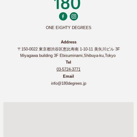
ONE EIGHTY DEGREES
Address
〒150-0022 東京都渋谷区恵比寿南 1-10-11 美矢川ビル 3F
Miyagawa building 3F Ebisuminami,Shibuya-ku,Tokyo
Tel
03-5724-3771
Email
info@180degrees.jp